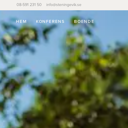
08-591 231 50
info@steningevik.se
HEM
KONFERENS
BOENDE