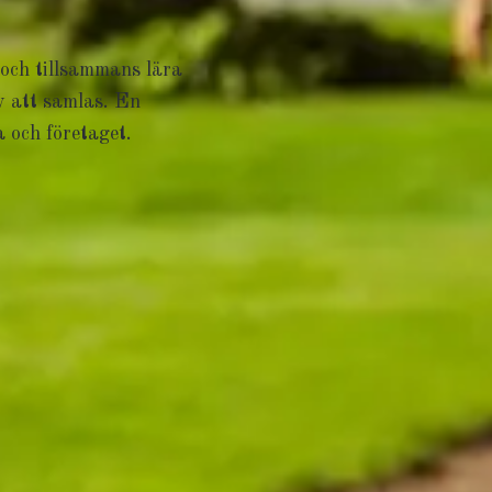
 och tillsammans lära
v att samlas. En
a och företaget.